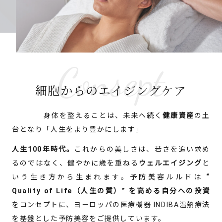
名
姓
メール
*
Consept
細胞からのエイジングケア
電話番号
*
身体を整えることは、未来へ続く
健康資産
の土
台となり「人生をより豊かにします」
お問合せ内容
人生100年時代。
これからの美しさは、若さを追い求め
るのではなく、健やかに歳を重ねる
ウェルエイジング
と
いう生き方から生まれます。予防美容ルルドは
“
Quality of Life（人生の質）” を高める自分への投資
をコンセプトに、ヨーロッパの医療機器 INDIBA温熱療法
を基盤とした予防美容をご提供しています。