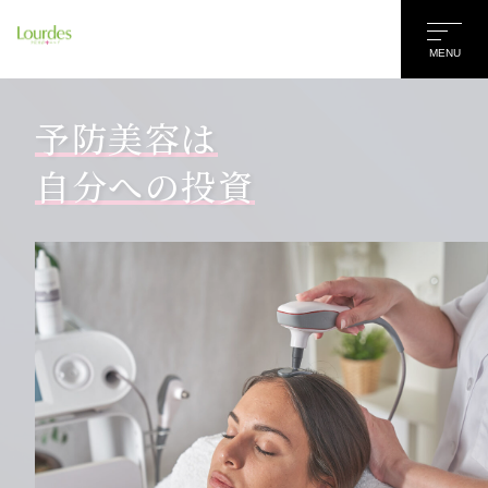
MENU
予防美容は
自分への投資
名前
*