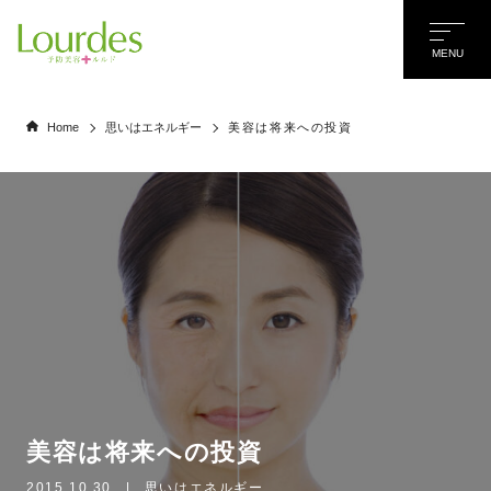
MENU
Home
思いはエネルギー
美容は将来への投資
美容は将来への投資
名前
*
2015.10.30
|
思いはエネルギー