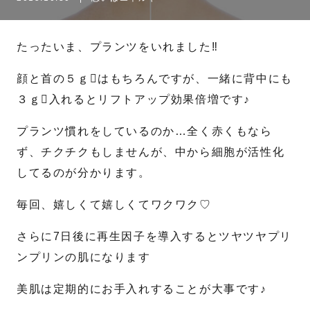
名
姓
たったいま、プランツをいれました‼︎
メール
*
顔と首の５ｇはもちろんですが、一緒に背中にも
３ｇ入れるとリフトアップ効果倍増です♪
プランツ慣れをしているのか…全く赤くもなら
電話番号
*
ず、チクチクもしませんが、中から細胞が活性化
してるのが分かります。
お問合せ内容
毎回、嬉しくて嬉しくてワクワク♡
さらに7日後に再生因子を導入するとツヤツヤプリ
ンプリンの肌になります
美肌は定期的にお手入れすることが大事です♪