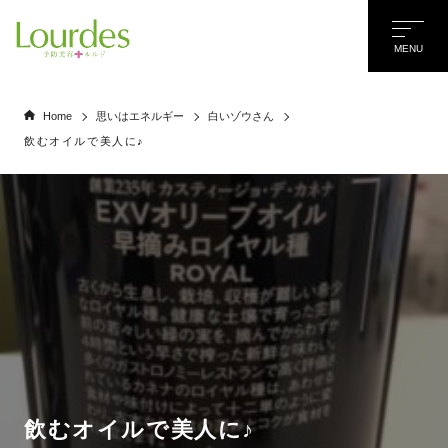
MENU
Home
思いはエネルギー
白いゾウさん
飲むオイルで美人に♪
飲むオイルで美人に♪
名前
*