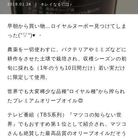
2018.01.24
|
キレイなるには♪
名
姓
早朝から買い物…ロイヤルヌーボー見つけてしま
メール
*
った(°▽°)♥️ ・
農薬を一切使わすに、バクテリアやミミズなどに
耕作をさせた土壌で栽培され、収穫シーズンの初
電話番号
*
旬に採れる（1年のうち10日間だけ）若い実だけ
に限定して使用。
お問合せ内容
世界でも大変稀少な品種”ロイヤル種”から搾られ
たプレミアムオリーブオイル😍
テレビ番組（TBS系列）『マツコの知らない世
界』でもおすすめ第１位として紹介され、マツコ
さんも絶賛した最高品質のオリーブオイルだそう