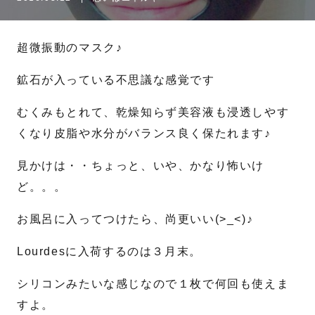
名
姓
超微振動のマスク♪
メール
*
鉱石が入っている不思議な感覚です
むくみもとれて、乾燥知らず美容液も浸透しやす
くなり皮脂や水分がバランス良く保たれます♪
電話番号
*
見かけは・・ちょっと、いや、かなり怖いけ
ど。。。
お問合せ内容
お風呂に入ってつけたら、尚更いい(>_<)♪
Lourdesに入荷するのは３月末。
シリコンみたいな感じなので１枚で何回も使えま
すよ。