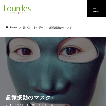
MENU
Home
思いはエネルギー
超微振動のマスク♪
超微振動のマスク♪
名前
*
2016.03.12
|
思いはエネルギー