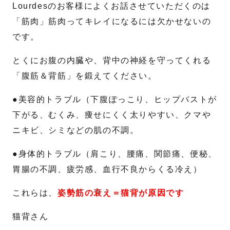
Lourdesのお客様によくお話させていただくのは
「筋肉」筋肉ってキレイになるには欠かせないの
名
姓
です。
メール
*
とくにお腹の内臓や、背中の神経を守ってくれる
「腹筋＆背筋」を鍛えてください。
●美容的トラブル（下腹ぽっこり、ヒップバストが
電話番号
*
下がる、むくみ、痩せにくく太りやすい、クマや
ニキビ、シミなどの肌の不調。
お問合せ内容
●身体的トラブル（肩こり、腰痛、関節痛、便秘、
胃腸の不調、疲労感、血行不良からくる冷え）
これらは、
姿勢筋の衰え＝猫背が原因です
猫背さん