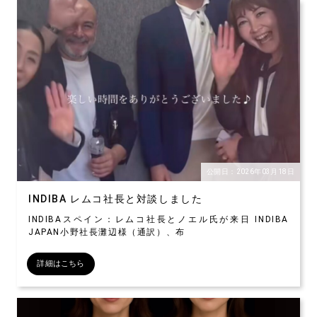
公開日：2026年03月18日
INDIBA レムコ社長と対談しました
INDIBAスペイン：レムコ社長とノエル氏が来日 INDIBA
JAPAN小野社長灘辺様（通訳）、布
詳細はこちら