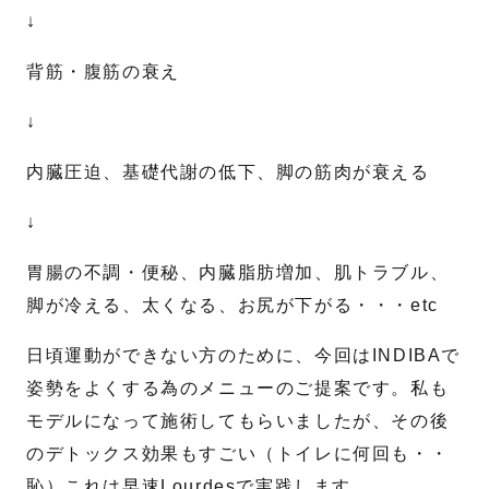
↓
送信する
背筋・腹筋の衰え
↓
内臓圧迫、基礎代謝の低下、脚の筋肉が衰える
↓
胃腸の不調・便秘、内臓脂肪増加、肌トラブル、
脚が冷える、太くなる、お尻が下がる・・・etc
日頃運動ができない方のために、今回はINDIBAで
姿勢をよくする為のメニューのご提案です。私も
モデルになって施術してもらいましたが、その後
のデトックス効果もすごい（トイレに何回も・・
恥）これは早速Lourdesで実践します。