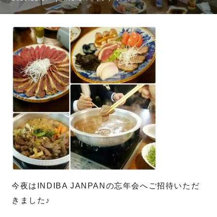
名
姓
メール
*
電話番号
*
お問合せ内容
今夜はINDIBA JANPANの忘年会へご招待いただ
きました♪