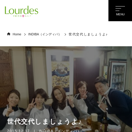
MENU
Home
INDIBA（インディバ）
世代交代しましょうよ♪
世代交代しましょうよ♪
名前
*
2015.12.17
|
INDIBA（インディバ）