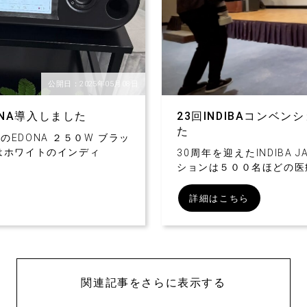
公開日：2025年05月08日
NA導入しました
23回INDIBAコンベ
た
EDONA ２５０W ブラッ
はホワイトのインディ
30周年を迎えたINDIBA 
ションは５００名ほどの医
詳細はこちら
関連記事をさらに表示する