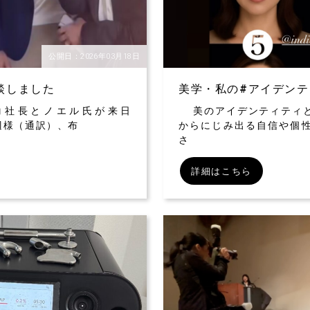
公開日：2026年03月18日
対談しました
美学・私の#アイデンテ
ムコ社長とノエル氏が来日
美のアイデンティティと
長灘辺様（通訳）、布
からにじみ出る自信や個
さ
詳細はこちら