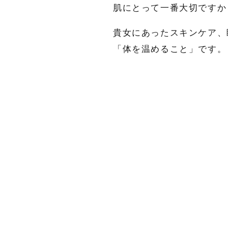
肌にとって一番大切ですか
名
貴女にあったスキンケア、
メール
*
「体を温めること」です。
電話番号
*
お問合せ内