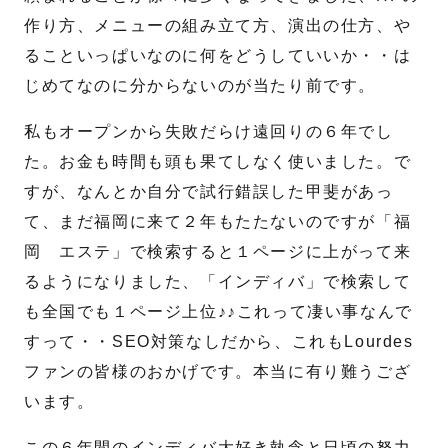
作り方、メニューの組み立て方、演出の仕方、や
ることいっぱいなのに何をどうしていいか・・は
名
姓
じめてなのに分からないのが当たり前です。
メール
*
私もオープンから失敗だらけ遠回りの６年でし
た。お金も時間も頭も果てしなく使いました。で
すが、なんとか自分で試行錯誤した甲斐があっ
電話番号
*
て、まだ福岡に来て２年もたたないのですが「福
岡 エステ」で検索すると１ページに上がって来
お問合せ内容
るようになりました、「インディバ」で検索して
も全国でも１ページ上位♪♪これって凄い事なんで
すって・・SEO対策なしだから、これもLourdes
ファンの皆様のおかげです。本当に有り難うござ
います。
この６年間のインディバ大好き執念と日頃の努力