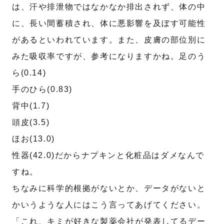
は、汗や排泄物ではなかなか排出されず、体の中
に、長い間蓄積され、体に悪影響を及ぼす可能性
名
姓
があるといわれています。また、皮膚の部位別に
みた吸収率ですが、参考になりますかね。足のう
メール
*
ら(0.14)
手のひら(0.83)
電話番号
*
背中(1.7)
頭皮(3.5)
ほお(13.0)
お問合せ内容
性器(42.0)だからナプキンと化粧品はダメなんで
すね。
ちなみに科学的根拠がないとか、データがないと
かいうような人にはこう言ってあげてください。
「これ、キミが好きな製薬会社が発表してるデー