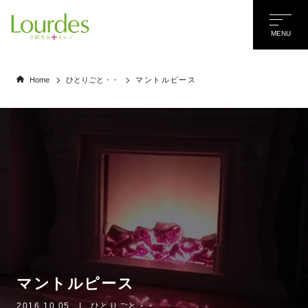
MENU
Home
ひとりごと・・
マントルピース
マントルピース
名前
*
2016.10.05
|
ひとりごと・・