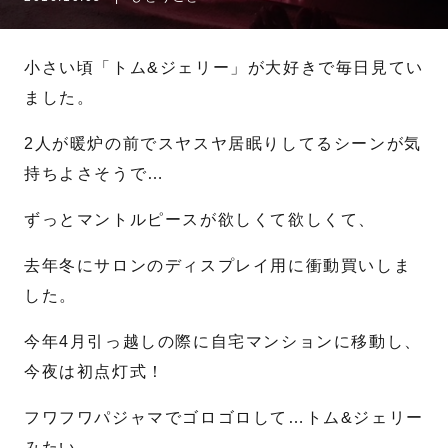
名
姓
小さい頃「トム&ジェリー」が大好きで毎日見てい
ました。
メール
*
2人が暖炉の前でスヤスヤ居眠りしてるシーンが気
持ちよさそうで…
電話番号
*
ずっとマントルピースが欲しくて欲しくて、
去年冬にサロンのディスプレイ用に衝動買いしま
お問合せ内容
した。
今年4月引っ越しの際に自宅マンションに移動し、
今夜は初点灯式！
フワフワパジャマでゴロゴロして…トム&ジェリー
みたい…。