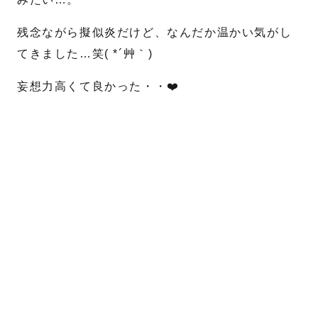
残念ながら擬似炎だけど、なんだか温かい気がし
送信する
てきました…笑( *´艸｀)
妄想力高くて良かった・・❤️