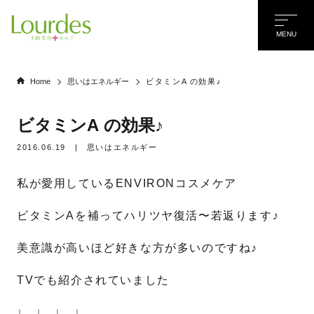
MENU
Home
思いはエネルギー
ビタミンA の効果♪
ビタミンA の効果♪
2016.06.19
|
思いはエネルギー
私が愛用しているENVIRONコスメケア
ビタミンAを補ってハリツヤ復活〜若返ります♪
美意識が高いほど好きな方が多いのですね♪
TVでも紹介されていました
名前
*
↓ ↓ ↓ ↓