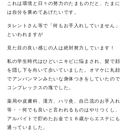
これは環境と日々の努力のたまものだと、たまに
は自分を褒めてあげたいです。
名
姓
タレントさん等で「何もお手入れしていません」
メール
*
といわれますが
見た目の良い感じの人は絶対努力しています！
電話番号
*
私の学生時代はひどいニキビに悩まされ、髪で顔
を隠し下を向いて歩いていました。オマケに丸顔
でアンパンマンみたいな身体つきをしていたので
お問合せ内容
コンプレックスの塊でした。
薬局や皮膚科、漢方、ハリ灸、自己流のお手入れ
等・・何でも良いと言われるものはやりつくし、
アルバイトで貯めたお金で１６歳からエステにも
通っていました。