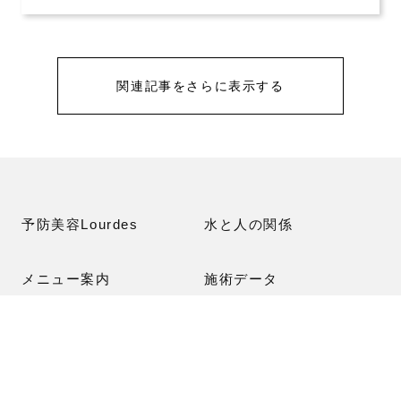
関連記事をさらに表示する
予防美容Lourdes
水と人の関係
メニュー案内
施術データ
インディバ温熱療法Science
形成外科医Dr.Des
HERBE PEELING
乾燥肌シワを即日改善