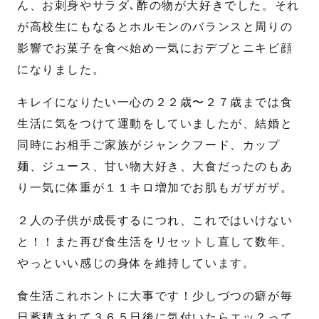
ん、お刺身やサラダ､酢の物が大好きでした。それ
が高校生にもなるとホルモンのバランスと周りの
影響でお菓子を食べ始め一気におデブとニキビ顔
になりました。
キレイになりたい一心の２２歳〜２７歳までは食
生活に気をつけて運動をしていましたが、結婚と
同時にお相手ご家族がジャンクフード、カップ
麺、ジュース、甘い物大好き、大食だったのもあ
り一気に体重が１１キロ増加でお肌もガザガザ。
２人の子供が成長するにつれ、これではいけない
と！！また再び食生活をリセットし直して数年、
やっといい感じの身体を維持しています。
食生活これホントに大事です！少しづつの癖が毎
日蓄積されて３６５日後に気付いたらエッ？って