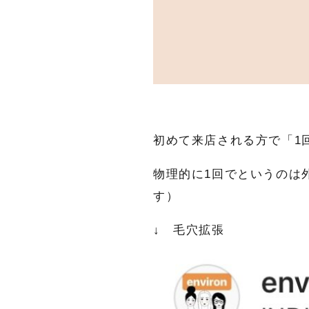
メール
*
電話番号
*
お問合せ内
初めて来店される方で「1
物理的に1回でというのは
す）
↓ 毛穴拡張