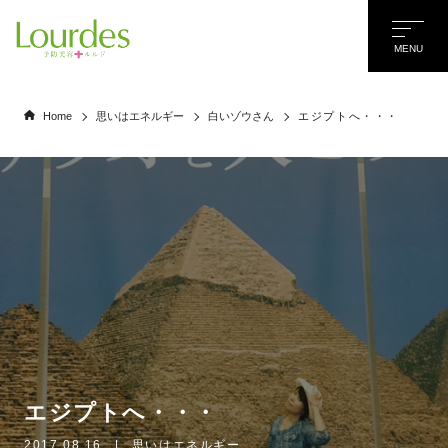
MENU
Home
思いはエネルギー
白いゾウさん
エジプトへ・・・
エジプトへ・・・
名前
*
2017.08.16
|
思いはエネルギー