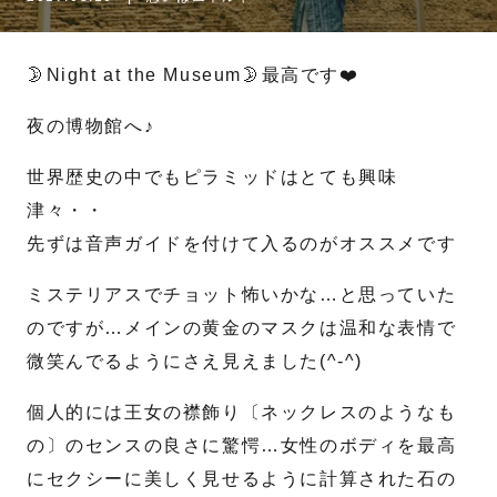
名
姓
🌛Night at the Museum🌛最高です❤️
メール
*
夜の博物館へ♪
世界歴史の中でもピラミッドはとても興味
津々・・
電話番号
*
先ずは音声ガイドを付けて入るのがオススメです
ミステリアスでチョット怖いかな…と思っていた
お問合せ内容
のですが…メインの黄金のマスクは温和な表情で
微笑んでるようにさえ見えました(^-^)
個人的には王女の襟飾り〔ネックレスのようなも
の〕のセンスの良さに驚愕…女性のボディを最高
にセクシーに美しく見せるように計算された石の