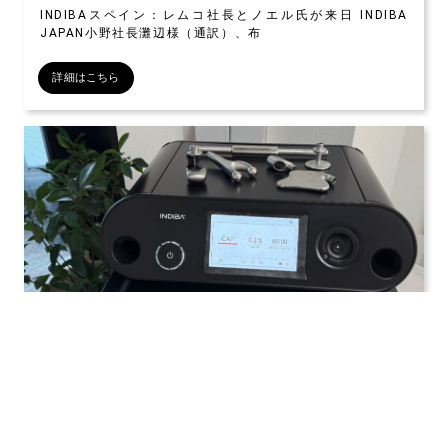
INDIBAスペイン：レムコ社長とノエル氏が来日 INDIBA
JAPAN小野社長灘辺様（通訳）、布
詳細はこちら
公開日：2025年05月08日
インディバ最上機種EDONA導入しました
インディバ新機種/最上機種のEDONA ２５０W ブラックを