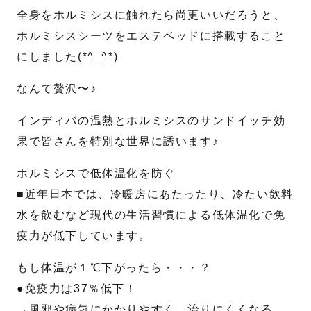
全身をホルミシスに触れたら尚更いいだろうと、
ホルミシスシーツをエステベッドに搭載すること
にしました(*^_^*)
なんて贅沢〜♪
インディバの温熱とホルミシスのサンドイッチ効
果で皆さんを特別な世界に誘います♪
ホルミシスで低体温化を防ぐ
■近年日本では、冷暖房にあたったり、冷たい飲料
水を飲むなど現代の生活習慣による低体温化で免
疫力が低下しています。
もし体温が１℃下がったら・・・？
●免疫力は37％低下！
→風邪や病気にかかりやすく、治りにくくなる