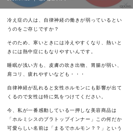
名
姓
冷え症の人は、自律神経の働きが弱っているとい
うのをご存じですか？
メール
*
そのため、寒いときには冷えやすくなり、熱いと
きには熱中症にもなりやすいんです。
電話番号
*
睡眠が浅い方も、皮膚の吹き出物、胃腸が弱い、
肩コリ、疲れやすいなども・・・
お問合せ内容
自律神経が乱れると女性ホルモンにも影響が出て
くるので女性は特に気をつけてください。
今、私が一番感動している一押しな美容商品は
「ホルミシスのブラトップインナー」この何だか
可愛らしい名前は「まるでホルモン？？」という