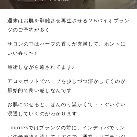
名
姓
週末はお肌を剥離させ再生させる２Bバイオプラン
ツのご予約が多く
メール
*
サロンの中はハーブの香りが充満して、ホントに
いい香り〜♪
電話番号
*
施術しながら癒されてます♪
アロマポットでハーブを少しづつ溶かしてくのが
お問合せ内容
原始的で良い感じなんです
お肌にのせると、ほんのり温かくて・・ぐいぐい
浸透していくのがわかります。
Lourdesではプランツの前に、インディバでリン
パの老廃物を流してますので、通常よりプランツ