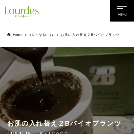
MENU
Home
キレイなるには♪
お肌の入れ替え２Bバイオプランツ
お肌の入れ替え２Bバイオプランツ
名前
*
2016.02.14
|
キレイなるには♪