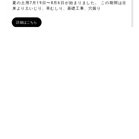
夏の土用7月19日〜8月6日が始まりました。 この期間は古
来より土いじり、草むしり、基礎工事、穴掘り
詳細はこちら
関連記事をさらに表示する
予防美容Lourdes
水と人の関係
メニュー案内
施術データ
インディバ温熱療法Science