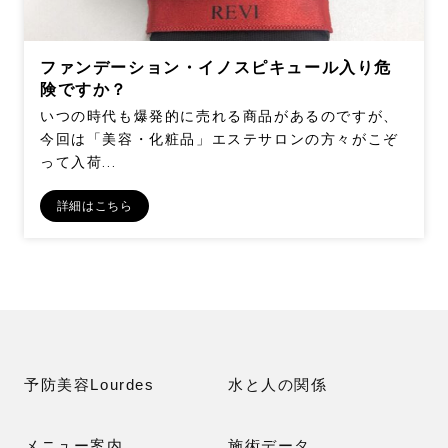
名
ファンデーション・イノスピキュール入り危
姓
険ですか？
メール
*
いつの時代も爆発的に売れる商品があるのですが、
今回は「美容・化粧品」エステサロンの方々がこぞ
って入荷...
電話番号
*
詳細はこちら
お問合せ内容
予防美容Lourdes
水と人の関係
メニュー案内
施術データ