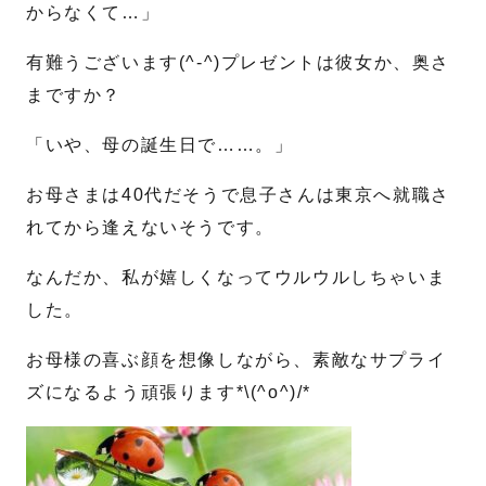
からなくて…」
有難うございます(^-^)プレゼントは彼女か、奥さ
名
姓
まですか？
メール
*
「いや、母の誕生日で……。」
お母さまは40代だそうで息子さんは東京へ就職さ
電話番号
*
れてから逢えないそうです。
なんだか、私が嬉しくなってウルウルしちゃいま
お問合せ内容
した。
お母様の喜ぶ顔を想像しながら、素敵なサプライ
ズになるよう頑張ります*\(^o^)/*