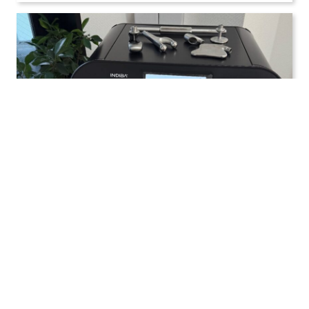
公開日：2025年05月08日
インディバ最上機種EDONA導入しました
インディバ新機種/最上機種のEDONA ２５０W ブラックを
導入しました。４台目はホワイトのインディ
詳細はこちら